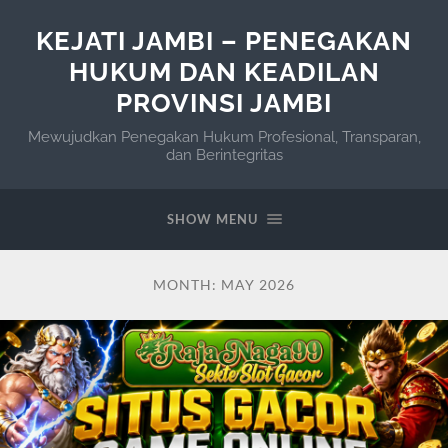
KEJATI JAMBI – PENEGAKAN
HUKUM DAN KEADILAN
PROVINSI JAMBI
Mewujudkan Penegakan Hukum Profesional, Transparan,
dan Berintegritas
SHOW MENU
MONTH:
MAY 2026