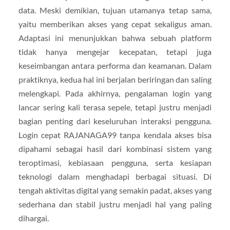
data. Meski demikian, tujuan utamanya tetap sama,
yaitu memberikan akses yang cepat sekaligus aman.
Adaptasi ini menunjukkan bahwa sebuah platform
tidak hanya mengejar kecepatan, tetapi juga
keseimbangan antara performa dan keamanan. Dalam
praktiknya, kedua hal ini berjalan beriringan dan saling
melengkapi. Pada akhirnya, pengalaman login yang
lancar sering kali terasa sepele, tetapi justru menjadi
bagian penting dari keseluruhan interaksi pengguna.
Login cepat RAJANAGA99 tanpa kendala akses bisa
dipahami sebagai hasil dari kombinasi sistem yang
teroptimasi, kebiasaan pengguna, serta kesiapan
teknologi dalam menghadapi berbagai situasi. Di
tengah aktivitas digital yang semakin padat, akses yang
sederhana dan stabil justru menjadi hal yang paling
dihargai.