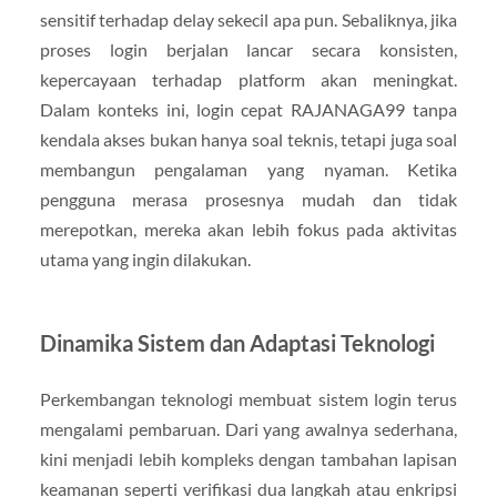
sensitif terhadap delay sekecil apa pun. Sebaliknya, jika
proses login berjalan lancar secara konsisten,
kepercayaan terhadap platform akan meningkat.
Dalam konteks ini, login cepat RAJANAGA99 tanpa
kendala akses bukan hanya soal teknis, tetapi juga soal
membangun pengalaman yang nyaman. Ketika
pengguna merasa prosesnya mudah dan tidak
merepotkan, mereka akan lebih fokus pada aktivitas
utama yang ingin dilakukan.
Dinamika Sistem dan Adaptasi Teknologi
Perkembangan teknologi membuat sistem login terus
mengalami pembaruan. Dari yang awalnya sederhana,
kini menjadi lebih kompleks dengan tambahan lapisan
keamanan seperti verifikasi dua langkah atau enkripsi