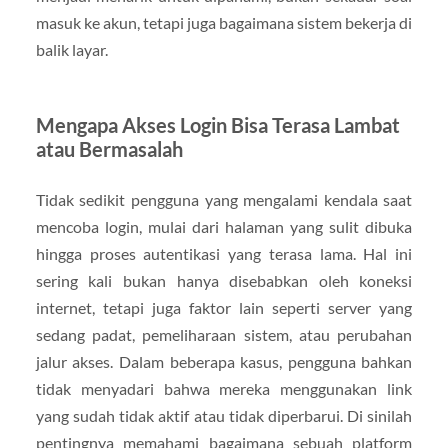
masuk ke akun, tetapi juga bagaimana sistem bekerja di
balik layar.
Mengapa Akses Login Bisa Terasa Lambat
atau Bermasalah
Tidak sedikit pengguna yang mengalami kendala saat
mencoba login, mulai dari halaman yang sulit dibuka
hingga proses autentikasi yang terasa lama. Hal ini
sering kali bukan hanya disebabkan oleh koneksi
internet, tetapi juga faktor lain seperti server yang
sedang padat, pemeliharaan sistem, atau perubahan
jalur akses. Dalam beberapa kasus, pengguna bahkan
tidak menyadari bahwa mereka menggunakan link
yang sudah tidak aktif atau tidak diperbarui. Di sinilah
pentingnya memahami bagaimana sebuah platform